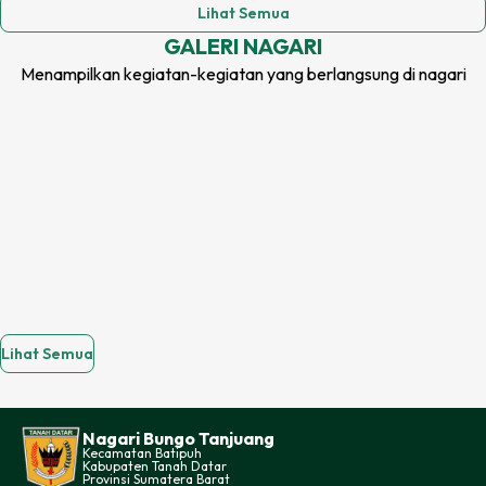
Lihat Semua
GALERI
NAGARI
Menampilkan kegiatan-kegiatan yang berlangsung di
nagari
Perbesar Teks
Perkecil Teks
Lihat Semua
Tambah Jarak Teks
Kurangi Jarak Teks
Nagari Bungo Tanjuang
Kecamatan
Batipuh
Tambah Tinggi Teks
Kabupaten
Tanah Datar
Provinsi
Sumatera Barat